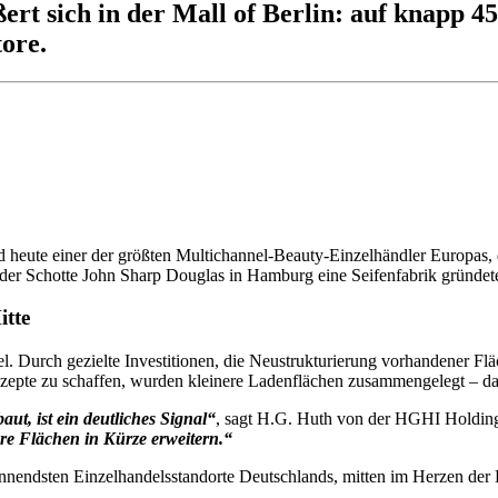
ert sich in der Mall of Berlin: auf knapp 
tore.
nd heute einer der größten Multichannel-Beauty-Einzelhändler Europas
als der Schotte John Sharp Douglas in Hamburg eine Seifenfabrik gründe
itte
el. Durch gezielte Investitionen, die Neustrukturierung vorhandener Fl
epte zu schaffen, wurden kleinere Ladenflächen zusammengelegt – das
ut, ist ein deutliches Signal“
, sagt H.G. Huth von der HGHI Hold
hre Flächen in Kürze erweitern.“
spannendsten Einzelhandelsstandorte Deutschlands, mitten im Herzen der 